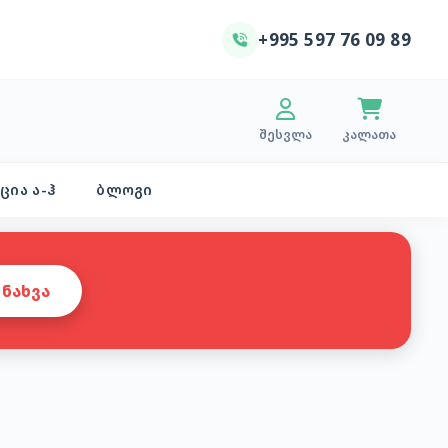
+995 597 76 09 89
შესვლა
კალათა
ცია ა-ჰ
ბლოგი
ᲜᲐᲮᲕᲐ