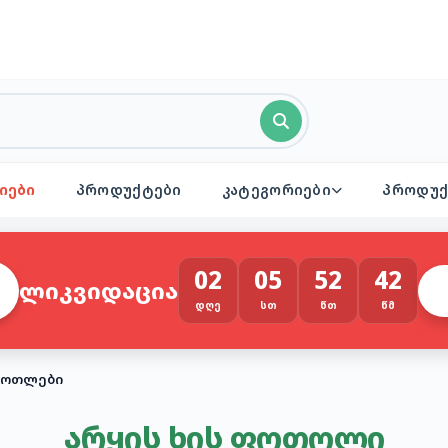
იები
პროდუქტები
კატეგორიები
პროდუქ
02
05
52
42
ლიკვიდაცია
ᲓᲦᲔ
ᲡᲗ
ᲬᲗ
ᲬᲛ
 ფოთლები
არყის ხის ფოთოლი