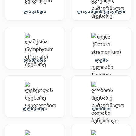
ლავანდა
ლავანდის ყვავილი
ლაშქარა
ლემა
ლენცოფა
ლობიო