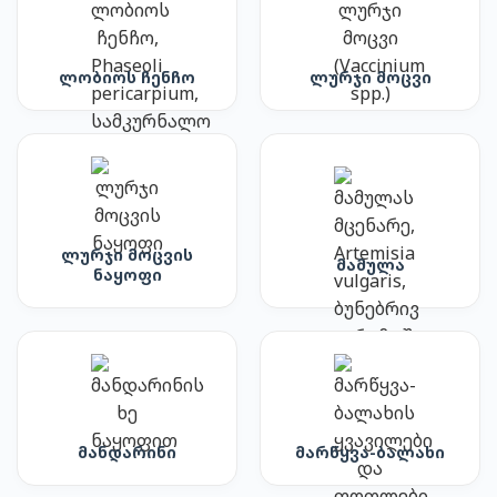
ლობიოს ჩენჩო
ლურჯი მოცვი
ლურჯი მოცვის
მამულა
ნაყოფი
მანდარინი
მარწყვა-ბალახი