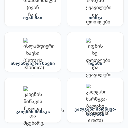
ივან ჩაი
იონჯა
ისლანდიური ხავსი
იფანი
კალგანი მარწყვა-
კაიენის წიწაკა
ბალახი