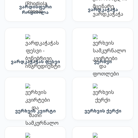
ვარდისფერი
ვარდკაჭაჭა
როდიოლა
ვარდკაჭაჭას ფესვი
ვერხვი
ვერხვის კვირტი
ვერხვის ქერქი