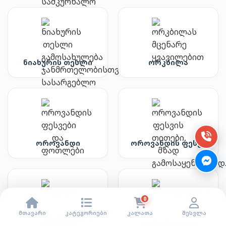
ნიახურის თესლი
ორკბილა
ოროვანდი
ოროვანდის ფესვი
0
მთავარი
კატეგორიები
კალათა
შესვლა
ორფერი
ოქროწკეპლა