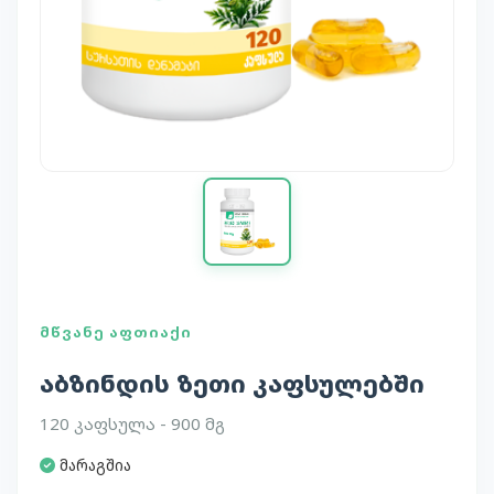
ᲛᲬᲕᲐᲜᲔ ᲐᲤᲗᲘᲐᲥᲘ
აბზინდის ზეთი კაფსულებში
120 კაფსულა - 900 მგ
მარაგშია